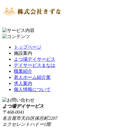
トップページ
施設案内
よつ場デイサービス
デイサービスまなは
職業紹介
老人ホーム紹介業
求人案内
個人情報について
よつ場デイサービス
〒468-0041
名古屋市天白区保呂町2207
エクセレントハドー1階