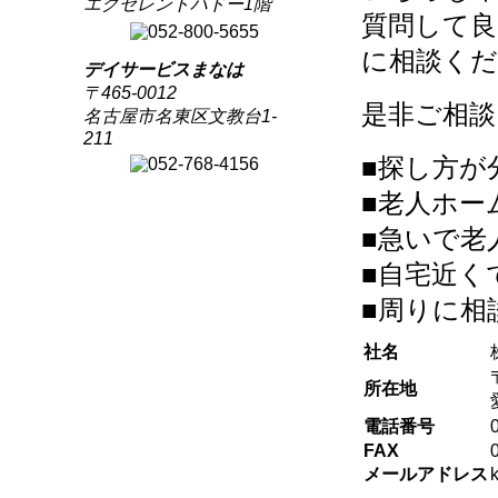
エクセレントハドー1階
質問して
に相談く
デイサービスまなは
〒465-0012
是非ご相談
名古屋市名東区文教台1-
211
■
探し方が
■
老人ホー
■
急いで老
■
自宅近く
■
周りに相
社名
所在地
電話番号
FAX
メールアドレス