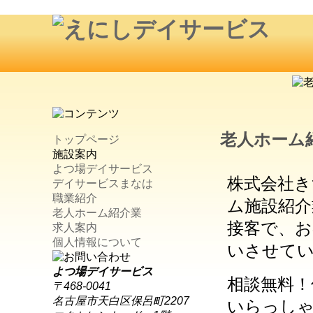
老人ホーム
トップページ
施設案内
よつ場デイサービス
株式会社き
デイサービスまなは
職業紹介
ム施設紹介
老人ホーム紹介業
接客で、お
求人案内
個人情報について
いさせて
よつ場デイサービス
相談無料！
〒468-0041
名古屋市天白区保呂町2207
いらっし