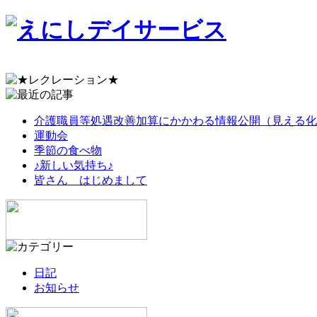
介護職員等処遇改善加算にかかわる情報公開（見える化
運動会
季節の食べ物
♪新しい気持ち♪
皆さん はじめまして
日記
お知らせ