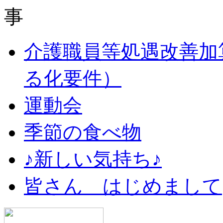
介護職員等処遇改善加
る化要件）
運動会
季節の食べ物
♪新しい気持ち♪
皆さん はじめまして