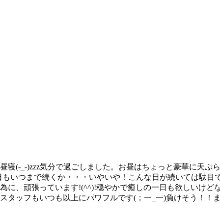
昼寝(-_-)zzz気分で過ごしました。お昼はちょっと豪華に
な日もいつまで続くか・・・いやいや！こんな日が続いては駄目
に、頑張っています!(^^)!穏やかで癒しの一日も欲しいけ
タッフもいつも以上にパワフルです(；一_一)負けそう！！ます