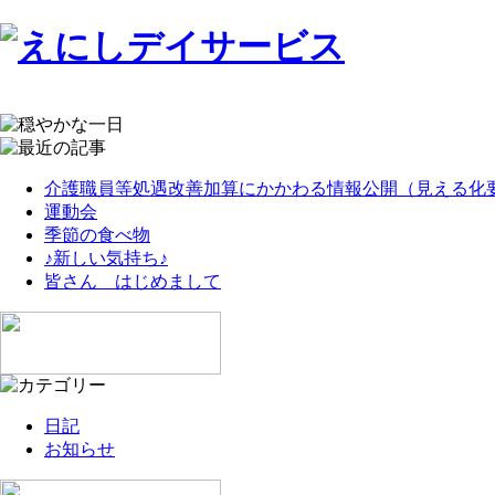
介護職員等処遇改善加算にかかわる情報公開（見える化
運動会
季節の食べ物
♪新しい気持ち♪
皆さん はじめまして
日記
お知らせ