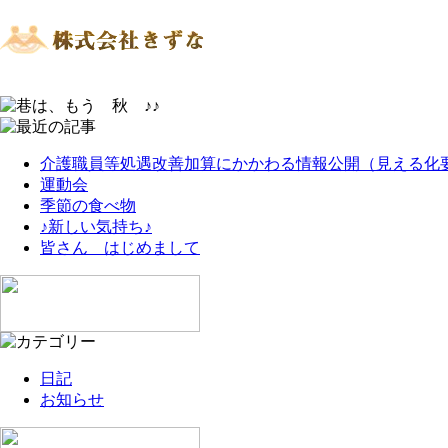
介護職員等処遇改善加算にかかわる情報公開（見える化
運動会
季節の食べ物
♪新しい気持ち♪
皆さん はじめまして
日記
お知らせ