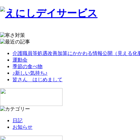
介護職員等処遇改善加算にかかわる情報公開（見える化
運動会
季節の食べ物
♪新しい気持ち♪
皆さん はじめまして
日記
お知らせ