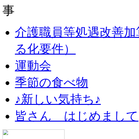
介護職員等処遇改善加
る化要件）
運動会
季節の食べ物
♪新しい気持ち♪
皆さん はじめまして