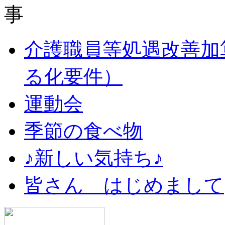
介護職員等処遇改善加
る化要件）
運動会
季節の食べ物
♪新しい気持ち♪
皆さん はじめまして