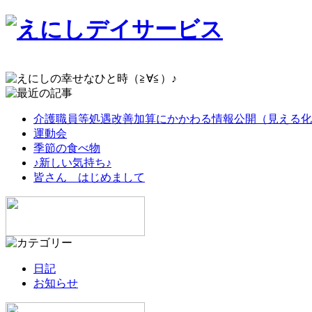
介護職員等処遇改善加算にかかわる情報公開（見える化
運動会
季節の食べ物
♪新しい気持ち♪
皆さん はじめまして
日記
お知らせ